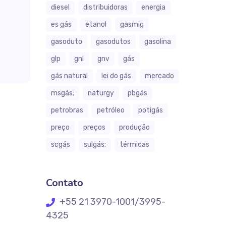
diesel
distribuidoras
energia
es gás
etanol
gasmig
gasoduto
gasodutos
gasolina
glp
gnl
gnv
gás
gás natural
lei do gás
mercado
msgás;
naturgy
pbgás
petrobras
petróleo
potigás
preço
preços
produção
scgás
sulgás;
térmicas
Contato
+55 21 3970-1001/3995-
4325