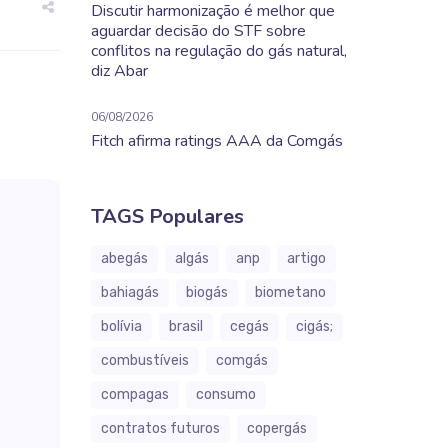
Discutir harmonização é melhor que
aguardar decisão do STF sobre
conflitos na regulação do gás natural,
diz Abar
06/08/2026
Fitch afirma ratings AAA da Comgás
TAGS Populares
abegás
algás
anp
artigo
bahiagás
biogás
biometano
bolívia
brasil
cegás
cigás;
combustíveis
comgás
compagas
consumo
contratos futuros
copergás