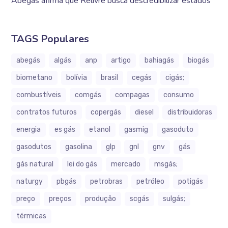
Abegás afirma que Relivre busca descredibilizar estados
TAGS Populares
abegás
algás
anp
artigo
bahiagás
biogás
biometano
bolívia
brasil
cegás
cigás;
combustíveis
comgás
compagas
consumo
contratos futuros
copergás
diesel
distribuidoras
energia
es gás
etanol
gasmig
gasoduto
gasodutos
gasolina
glp
gnl
gnv
gás
gás natural
lei do gás
mercado
msgás;
naturgy
pbgás
petrobras
petróleo
potigás
preço
preços
produção
scgás
sulgás;
térmicas