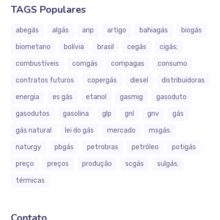
TAGS Populares
abegás
algás
anp
artigo
bahiagás
biogás
biometano
bolívia
brasil
cegás
cigás;
combustíveis
comgás
compagas
consumo
contratos futuros
copergás
diesel
distribuidoras
energia
es gás
etanol
gasmig
gasoduto
gasodutos
gasolina
glp
gnl
gnv
gás
gás natural
lei do gás
mercado
msgás;
naturgy
pbgás
petrobras
petróleo
potigás
preço
preços
produção
scgás
sulgás;
térmicas
Contato