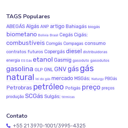
TAGS Populares
Algás
artigo
ABEGÁS
Bahiagás
ANP
biogás
biometano
Cigás;
Cegás
Bolívia
Brasil
combustíveis
consumo
Comgás
Compagas
diesel
Copergás
contratos futuros
distribuidoras
etanol
Gasmig
energia
gasodutos
gasoduto
ES Gás
gás
gasolina
gás
GNV
GNL
GLP
natural
mercado
MSGás;
PBGás
Naturgy
lei do gás
petróleo
preço
Petrobras
Potigás
preços
SCGás
Sulgás;
produção
térmicas
Contato
+55 21 3970-1001/3995-4325