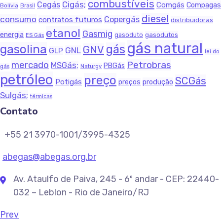
combustíveis
Cigás;
Cegás
Comgás
Compagas
Bolívia
Brasil
diesel
consumo
Copergás
contratos futuros
distribuidoras
etanol
Gasmig
energia
gasodutos
gasoduto
ES Gás
gás natural
gasolina
gás
GNV
GNL
GLP
lei do
Petrobras
mercado
MSGás;
PBGás
Naturgy
gás
petróleo
preço
SCGás
Potigás
produção
preços
Sulgás;
térmicas
Contato
+55 21 3970-1001/3995-4325
abegas@abegas.org.br
Av. Ataulfo de Paiva, 245 - 6º andar - CEP: 22440-
032 – Leblon - Rio de Janeiro/RJ
Prev