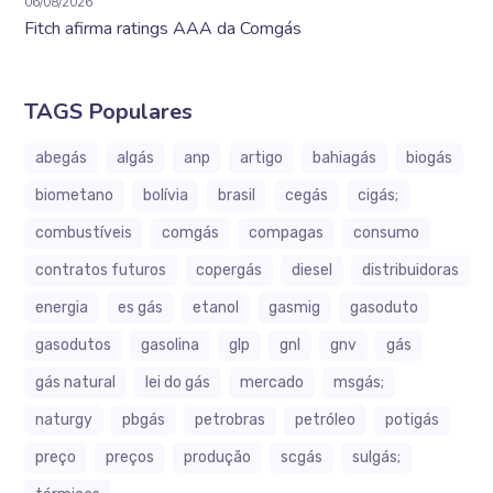
06/08/2026
Fitch afirma ratings AAA da Comgás
TAGS Populares
abegás
algás
anp
artigo
bahiagás
biogás
biometano
bolívia
brasil
cegás
cigás;
combustíveis
comgás
compagas
consumo
contratos futuros
copergás
diesel
distribuidoras
energia
es gás
etanol
gasmig
gasoduto
gasodutos
gasolina
glp
gnl
gnv
gás
gás natural
lei do gás
mercado
msgás;
naturgy
pbgás
petrobras
petróleo
potigás
preço
preços
produção
scgás
sulgás;