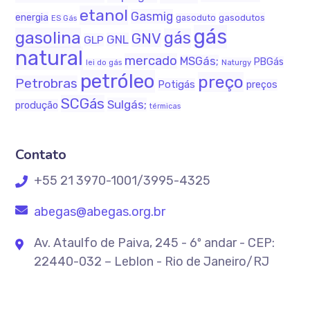
etanol
Gasmig
energia
gasodutos
gasoduto
ES Gás
gás
gasolina
gás
GNV
GNL
GLP
natural
mercado
MSGás;
PBGás
Naturgy
lei do gás
petróleo
preço
Petrobras
Potigás
preços
SCGás
Sulgás;
produção
térmicas
Contato
+55 21 3970-1001/3995-4325
abegas@abegas.org.br
Av. Ataulfo de Paiva, 245 - 6º andar - CEP:
22440-032 – Leblon - Rio de Janeiro/RJ