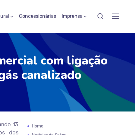
ural
Concessionárias
Imprensa
ercial com ligação
 gás canalizado
ando 13
Home
los dos