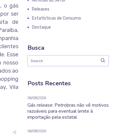
Notícias do Setor
, o gás
Releases
 por ser
Estatísticas de Consumo
ita de
Destaque
araíba,
mpanhia
clientes
Busca
de. Esse
m nosso
gados ao
shopping
Posts Recentes
y, Vila
06/08/2026
Gás release: Petrobras não vê motivos
razoáveis para eventual limite à
importação pela estatal
06/08/2026