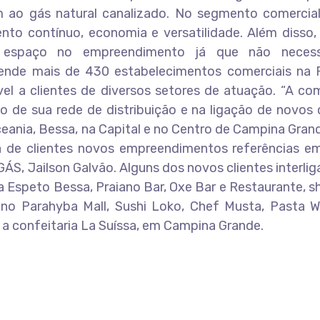
m ao gás natural canalizado. No segmento comercial
nto contínuo, economia e versatilidade. Além disso,
e espaço no empreendimento já que não necess
nde mais de 430 estabelecimentos comerciais na P
el a clientes de diversos setores de atuação. “A co
 de sua rede de distribuição e na ligação de novos 
ania, Bessa, na Capital e no Centro de Campina Gran
ira de clientes novos empreendimentos referências e
GÁS, Jailson Galvão. Alguns dos novos clientes interli
a Espeto Bessa, Praiano Bar, Oxe Bar e Restaurante, 
 no Parahyba Mall, Sushi Loko, Chef Musta, Pasta Wa
 a confeitaria La Suíssa, em Campina Grande.