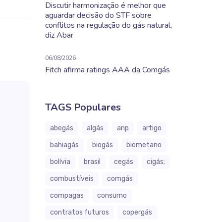
Discutir harmonização é melhor que
aguardar decisão do STF sobre
conflitos na regulação do gás natural,
diz Abar
06/08/2026
Fitch afirma ratings AAA da Comgás
TAGS Populares
abegás
algás
anp
artigo
bahiagás
biogás
biometano
bolívia
brasil
cegás
cigás;
combustíveis
comgás
compagas
consumo
contratos futuros
copergás