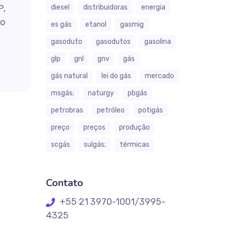
P,
diesel
distribuidoras
energia
do
es gás
etanol
gasmig
gasoduto
gasodutos
gasolina
glp
gnl
gnv
gás
gás natural
lei do gás
mercado
msgás;
naturgy
pbgás
petrobras
petróleo
potigás
preço
preços
produção
scgás
sulgás;
térmicas
Contato
+55 21 3970-1001/3995-
4325