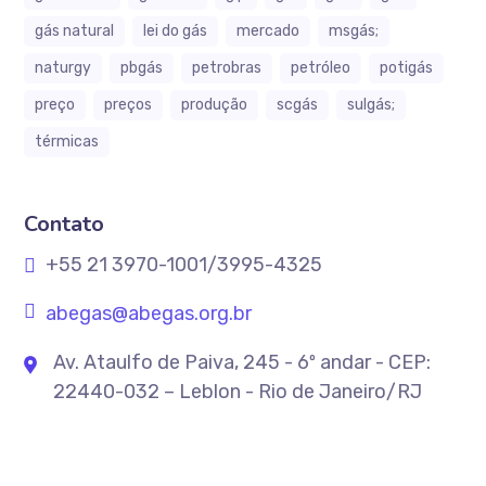
gás natural
lei do gás
mercado
msgás;
naturgy
pbgás
petrobras
petróleo
potigás
preço
preços
produção
scgás
sulgás;
térmicas
Contato
+55 21 3970-1001/3995-4325
abegas@abegas.org.br
Av. Ataulfo de Paiva, 245 - 6º andar - CEP:
22440-032 – Leblon - Rio de Janeiro/RJ