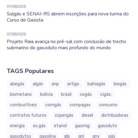
07/08/2026
Sulgás e SENAI-RS abrem inscrições para nova turma do
Curso de Gasista
07/08/2026
Projeto Raia avança no pré-sal com conclusão de trecho
submarino do gasoduto mais profundo do mundo
TAGS Populares
abegás
algás
anp
artigo
bahiagás
biogás
biometano
bolívia
brasil
cegás
cigás;
combustíveis
comgás
compagas
consumo
contratos futuros
copergás
diesel
distribuidoras
energia
es gás
etanol
gasmig
gasoduto
gasodutos
gasolina
glp
gnl
gnv
gás