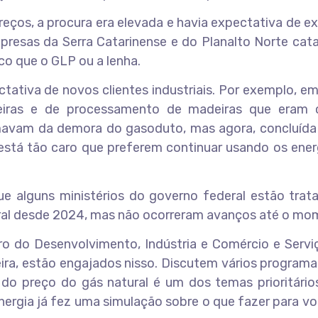
reços, a procura era elevada e havia expectativa de 
resas da Serra Catarinense e do Planalto Norte cata
co que o GLP ou a lenha.
tativa de novos clientes industriais. Por exemplo, e
leiras e de processamento de madeiras que eram c
mavam da demora do gasoduto, mas agora, concluída 
está tão caro que preferem continuar usando os ener
ue alguns ministérios do governo federal estão trat
ral desde 2024, mas não ocorreram avanços até o mo
tro do Desenvolvimento, Indústria e Comércio e Servi
eira, estão engajados nisso. Discutem vários programa
 do preço do gás natural é um dos temas prioritário
nergia já fez uma simulação sobre o que fazer para vo