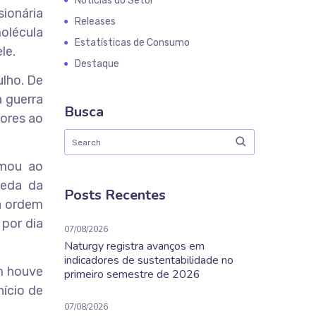
Notícias do Setor
ionária
Releases
olécula
Estatísticas de Consumo
le.
Destaque
ulho. De
 guerra
Busca
iores ao
omou ao
ueda da
Posts Recentes
a ordem
 por dia
07/08/2026
Naturgy registra avanços em
indicadores de sustentabilidade no
ém houve
primeiro semestre de 2026
nício de
07/08/2026