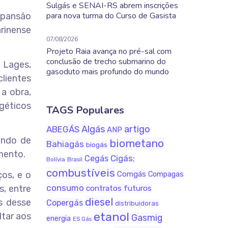
Sulgás e SENAI-RS abrem inscrições
para nova turma do Curso de Gasista
expansão
rinense
07/08/2026
Projeto Raia avança no pré-sal com
conclusão de trecho submarino do
m Lages,
gasoduto mais profundo do mundo
lientes
a obra,
géticos
TAGS Populares
Algás
artigo
ABEGÁS
ANP
ando de
biometano
Bahiagás
biogás
mento.
Cigás;
Cegás
Bolívia
Brasil
combustíveis
ços, e o
Comgás
Compagas
consumo
s, entre
contratos futuros
diesel
s desse
Copergás
distribuidoras
etanol
ltar aos
Gasmig
energia
ES Gás