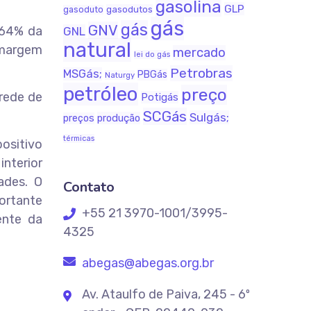
gasolina
GLP
gasodutos
gasoduto
gás
gás
GNV
 64% da
GNL
natural
a margem
mercado
lei do gás
Petrobras
MSGás;
PBGás
Naturgy
petróleo
preço
 rede de
Potigás
SCGás
Sulgás;
produção
preços
térmicas
positivo
interior
ades. O
Contato
ortante
+55 21 3970-1001/3995-
ente da
4325
abegas@abegas.org.br
Av. Ataulfo de Paiva, 245 - 6º