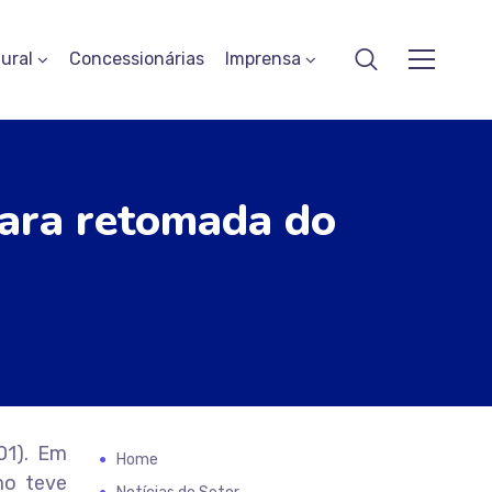
ural
Concessionárias
Imprensa
para retomada do
01). Em
Home
mo teve