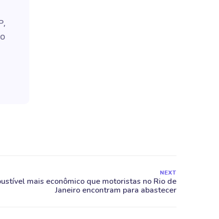
P,
do
NEXT