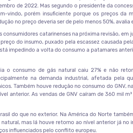
embro de 2022. Mas segundo o presidente da concess
em-vindo, porém insuficiente porque os preços da m
ção no preço deveria ser de pelo menos 50%, avalia e
os consumidores catarinenses na próxima revisão, em j
 preço do insumo, puxado pela escassez causada pela
 está impedindo a volta do consumo a patamares anter
ia o consumo de gás natural caiu 27% e não ret
ncipalmente na demanda industrial, afetada pela q
micos. Também houve redução no consumo do GNV, n
vel anterior. As vendas de GNV caíram de 360 mil m³
Brasil do que no exterior. Na América do Norte tamb
 natural, mas lá houve retorno ao nível anterior já no i
os influenciados pelo conflito europeu.