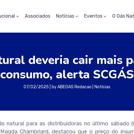
ucional
Associados
Notícias
Eventos
O Gás Nat
tural deveria cair mais 
consumo, alerta SCGÁS
07/02/2025
by
ABEGAS Redacao
Notícias
 natural para as distribuidoras no último sábado (
 Magda Chambriard, destacou que o preço do insu