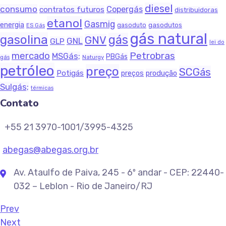
diesel
consumo
Copergás
contratos futuros
distribuidoras
etanol
Gasmig
energia
gasodutos
gasoduto
ES Gás
gás natural
gasolina
gás
GNV
GNL
GLP
lei do
Petrobras
mercado
MSGás;
PBGás
Naturgy
gás
petróleo
preço
SCGás
Potigás
produção
preços
Sulgás;
térmicas
Contato
+55 21 3970-1001/3995-4325
abegas@abegas.org.br
Av. Ataulfo de Paiva, 245 - 6º andar - CEP: 22440-
032 – Leblon - Rio de Janeiro/RJ
Prev
Next