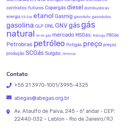
diesel
Copergás
contratos futuros
distribuidoras
etanol
Gasmig
energia
gasodutos
gasoduto
ES Gás
gás
gasolina
gás
GNV
GNL
GLP
natural
mercado
MSGás;
PBGás
Naturgy
lei do gás
petróleo
preço
Petrobras
Potigás
preços
SCGás
Sulgás;
produção
térmicas
Contato
+55 21 3970-1001/3995-4325
abegas@abegas.org.br
Av. Ataulfo de Paiva, 245 - 6º andar - CEP:
22440-032 – Leblon - Rio de Janeiro/RJ