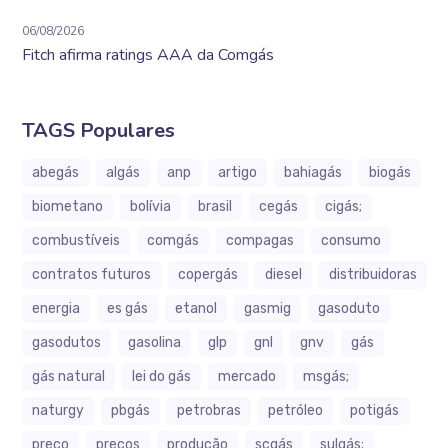
06/08/2026
Fitch afirma ratings AAA da Comgás
TAGS Populares
abegás
algás
anp
artigo
bahiagás
biogás
biometano
bolívia
brasil
cegás
cigás;
combustíveis
comgás
compagas
consumo
contratos futuros
copergás
diesel
distribuidoras
energia
es gás
etanol
gasmig
gasoduto
gasodutos
gasolina
glp
gnl
gnv
gás
gás natural
lei do gás
mercado
msgás;
naturgy
pbgás
petrobras
petróleo
potigás
preço
preços
produção
scgás
sulgás;