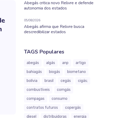
Abegás critica novo Relivre e defende
autonomia dos estados
de
05/08/2026
Abegás afirma que Relivre busca
m
descredibilizar estados
TAGS Populares
abegás
algás
anp
artigo
bahiagás
biogás
biometano
bolívia
brasil
cegás
cigás;
combustíveis
comgás
compagas
consumo
contratos futuros
copergás
diesel
distribuidoras
energia