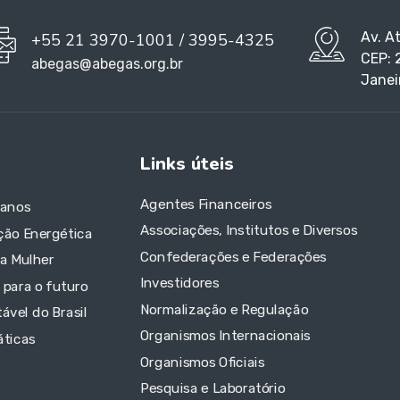
Av. A
+55 21 3970-1001 / 3995-4325
CEP: 
abegas@abegas.org.br
Janei
Links úteis
Agentes Financeiros
 anos
Associações, Institutos e Diversos
ção Energética
Confederações e Federações
da Mulher
Investidores
 para o futuro
Normalização e Regulação
ável do Brasil
Organismos Internacionais
áticas
Organismos Oficiais
Pesquisa e Laboratório