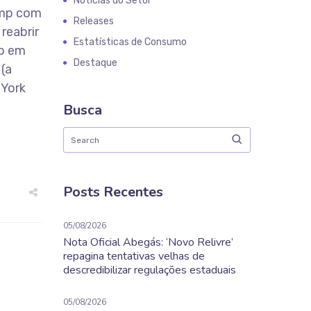
Notícias do Setor
ump com
Releases
reabrir
Estatísticas de Consumo
to em
Destaque
 (a
 York
Busca
Posts Recentes
05/08/2026
Nota Oficial Abegás: ‘Novo Relivre’
repagina tentativas velhas de
descredibilizar regulações estaduais
05/08/2026