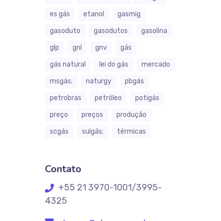
es gás
etanol
gasmig
gasoduto
gasodutos
gasolina
glp
gnl
gnv
gás
gás natural
lei do gás
mercado
msgás;
naturgy
pbgás
petrobras
petróleo
potigás
preço
preços
produção
scgás
sulgás;
térmicas
Contato
+55 21 3970-1001/3995-
4325