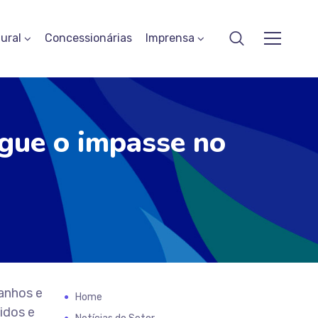
ural
Concessionárias
Imprensa
egue o impasse no
ganhos e
Home
idos e