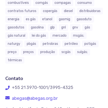
combustíveis
comgás
compagas
consumo
contratos futuros
copergás
diesel
distribuidoras
energia
es gás
etanol
gasmig
gasoduto
gasodutos
gasolina
glp
gnl
gnv
gás
gás natural
lei do gás
mercado
msgás;
naturgy
pbgás
petrobras
petróleo
potigás
preço
preços
produção
scgás
sulgás;
térmicas
Contato
+55 21 3970-1001/3995-4325
abegas@abegas.org.br