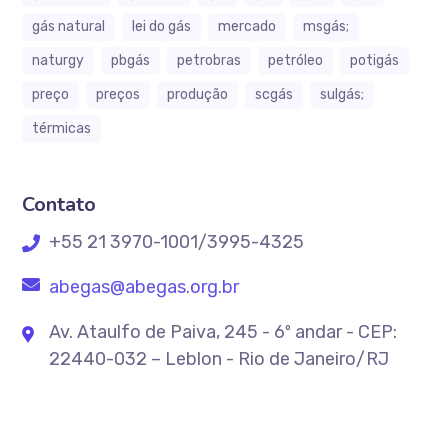
gás natural
lei do gás
mercado
msgás;
naturgy
pbgás
petrobras
petróleo
potigás
preço
preços
produção
scgás
sulgás;
térmicas
Contato
+55 21 3970-1001/3995-4325
abegas@abegas.org.br
Av. Ataulfo de Paiva, 245 - 6º andar - CEP:
22440-032 – Leblon - Rio de Janeiro/RJ