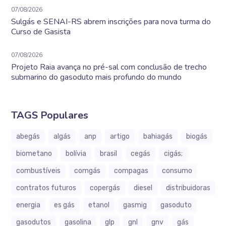
07/08/2026
Sulgás e SENAI-RS abrem inscrições para nova turma do
Curso de Gasista
07/08/2026
Projeto Raia avança no pré-sal com conclusão de trecho
submarino do gasoduto mais profundo do mundo
TAGS Populares
abegás
algás
anp
artigo
bahiagás
biogás
biometano
bolívia
brasil
cegás
cigás;
combustíveis
comgás
compagas
consumo
contratos futuros
copergás
diesel
distribuidoras
energia
es gás
etanol
gasmig
gasoduto
gasodutos
gasolina
glp
gnl
gnv
gás