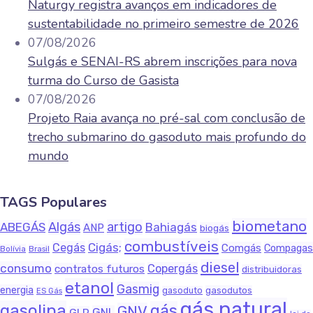
Naturgy registra avanços em indicadores de
sustentabilidade no primeiro semestre de 2026
07/08/2026
Sulgás e SENAI-RS abrem inscrições para nova
turma do Curso de Gasista
07/08/2026
Projeto Raia avança no pré-sal com conclusão de
trecho submarino do gasoduto mais profundo do
mundo
TAGS Populares
biometano
Algás
artigo
ABEGÁS
Bahiagás
ANP
biogás
combustíveis
Cigás;
Cegás
Comgás
Compagas
Bolívia
Brasil
diesel
consumo
Copergás
contratos futuros
distribuidoras
etanol
Gasmig
energia
gasodutos
gasoduto
ES Gás
gás natural
gasolina
gás
GNV
GNL
GLP