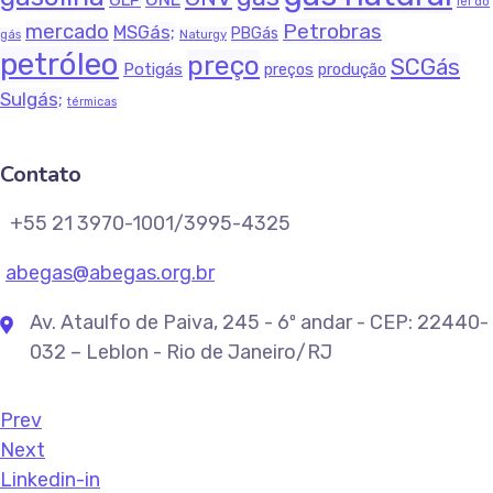
lei do
Petrobras
mercado
MSGás;
PBGás
Naturgy
gás
petróleo
preço
SCGás
Potigás
produção
preços
Sulgás;
térmicas
Contato
+55 21 3970-1001/3995-4325
abegas@abegas.org.br
Av. Ataulfo de Paiva, 245 - 6º andar - CEP: 22440-
032 – Leblon - Rio de Janeiro/RJ
Prev
Next
Linkedin-in