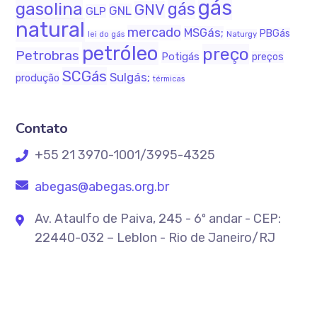
gás
gasolina
gás
GNV
GNL
GLP
natural
mercado
MSGás;
PBGás
Naturgy
lei do gás
petróleo
preço
Petrobras
Potigás
preços
SCGás
Sulgás;
produção
térmicas
Contato
+55 21 3970-1001/3995-4325
abegas@abegas.org.br
Av. Ataulfo de Paiva, 245 - 6º andar - CEP:
22440-032 – Leblon - Rio de Janeiro/RJ