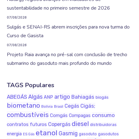
sustentabilidade no primeiro semestre de 2026
07/08/2026
Sulgás e SENAI-RS abrem inscrições para nova turma do
Curso de Gasista
07/08/2026
Projeto Raia avança no pré-sal com conclusão de trecho
submarino do gasoduto mais profundo do mundo
TAGS Populares
Algás
artigo
ABEGÁS
Bahiagás
ANP
biogás
biometano
Cigás;
Cegás
Bolívia
Brasil
combustíveis
consumo
Comgás
Compagas
diesel
Copergás
contratos futuros
distribuidoras
etanol
Gasmig
energia
gasodutos
gasoduto
ES Gás