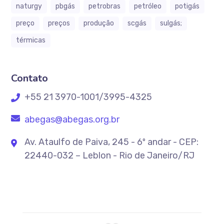
naturgy
pbgás
petrobras
petróleo
potigás
preço
preços
produção
scgás
sulgás;
térmicas
Contato
+55 21 3970-1001/3995-4325
abegas@abegas.org.br
Av. Ataulfo de Paiva, 245 - 6º andar - CEP:
22440-032 – Leblon - Rio de Janeiro/RJ