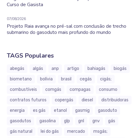
Curso de Gasista
07/08/2026
Projeto Raia avança no pré-sal com conclusão de trecho
submarino do gasoduto mais profundo do mundo
TAGS Populares
abegás
algás
anp
artigo
bahiagás
biogás
biometano
bolívia
brasil
cegás
cigás;
combustíveis
comgás
compagas
consumo
contratos futuros
copergás
diesel
distribuidoras
energia
es gás
etanol
gasmig
gasoduto
gasodutos
gasolina
glp
gnl
gnv
gás
gás natural
lei do gás
mercado
msgás;