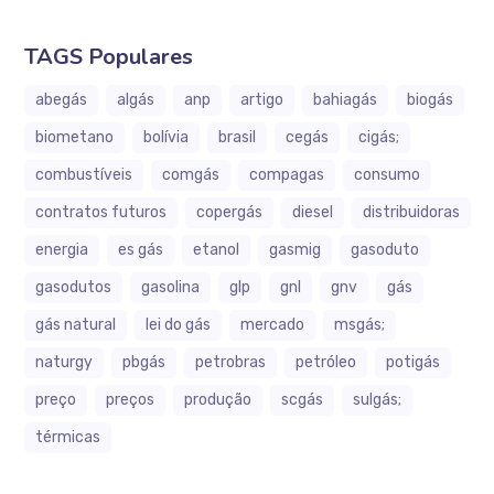
TAGS Populares
abegás
algás
anp
artigo
bahiagás
biogás
biometano
bolívia
brasil
cegás
cigás;
combustíveis
comgás
compagas
consumo
contratos futuros
copergás
diesel
distribuidoras
energia
es gás
etanol
gasmig
gasoduto
gasodutos
gasolina
glp
gnl
gnv
gás
gás natural
lei do gás
mercado
msgás;
naturgy
pbgás
petrobras
petróleo
potigás
preço
preços
produção
scgás
sulgás;
térmicas