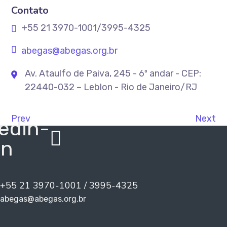
Contato
+55 21 3970-1001/3995-4325
abegas@abegas.org.br
Av. Ataulfo de Paiva, 245 - 6º andar - CEP:
22440-032 – Leblon - Rio de Janeiro/RJ
Prev
Next
edin-
in
+55 21 3970-1001 / 3995-4325
abegas@abegas.org.br