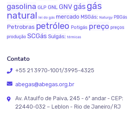
gás
gasolina
gás
GNV
GNL
GLP
natural
mercado
MSGás;
PBGás
Naturgy
lei do gás
petróleo
preço
Petrobras
Potigás
preços
SCGás
Sulgás;
produção
térmicas
Contato
+55 21 3970-1001/3995-4325
abegas@abegas.org.br
Av. Ataulfo de Paiva, 245 - 6º andar - CEP:
22440-032 – Leblon - Rio de Janeiro/RJ