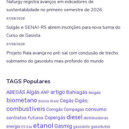
Naturgy registra avanços em indicadores de
sustentabilidade no primeiro semestre de 2026
07/08/2026
Sulgás e SENAI-RS abrem inscrições para nova turma do
Curso de Gasista
07/08/2026
Projeto Raia avança no pré-sal com conclusão de trecho
submarino do gasoduto mais profundo do mundo
TAGS Populares
Algás
artigo
ABEGÁS
Bahiagás
ANP
biogás
biometano
Cigás;
Cegás
Bolívia
Brasil
combustíveis
consumo
Comgás
Compagas
diesel
Copergás
contratos futuros
distribuidoras
etanol
Gasmig
energia
gasodutos
gasoduto
ES Gás