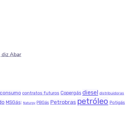
 diz Abar
diesel
consumo
Copergás
contratos futuros
distribuidoras
petróleo
Petrobras
do
MSGás;
Potigás
PBGás
Naturgy