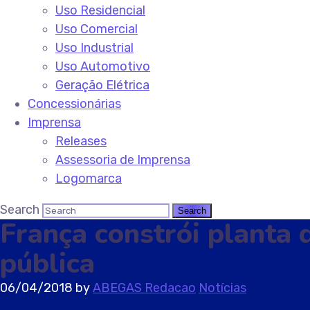
Uso Residencial
Uso Comercial
Uso Industrial
Uso Automotivo
Geração Elétrica
Concessionárias
Imprensa
Releases
Assessoria de Imprensa
Logomarca
Search
França constrói planta 
pública
06/04/2018
by
ABEGAS Redacao
Notícias