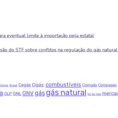
ra eventual limite à importação pela estatal
ão do STF sobre conflitos na regulação do gás natural,
combustíveis
Cigás;
Cegás
Comgás
Compagas
Bolívia
Brasil
gás natural
na
gás
GNV
merca
GNL
GLP
lei do gás