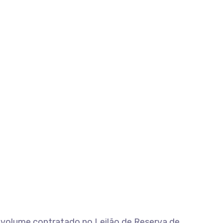
 o volume contratado no Leilão de Reserva de