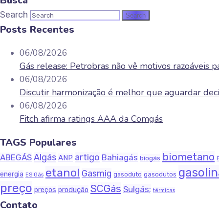
Busca
Search
Posts Recentes
06/08/2026
Gás release: Petrobras não vê motivos razoáveis pa
06/08/2026
Discutir harmonização é melhor que aguardar decis
06/08/2026
Fitch afirma ratings AAA da Comgás
TAGS Populares
biometano
Algás
artigo
ABEGÁS
Bahiagás
ANP
biogás
gasoli
etanol
Gasmig
energia
gasodutos
gasoduto
ES Gás
preço
SCGás
Sulgás;
produção
preços
térmicas
Contato