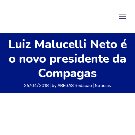
Luiz Malucelli Neto é
o novo presidente da
Compagas
26/04/2018
by
ABEGAS Redacao
Notícias
O administrador chega à companhia com a
missão de avançar com eficiência no serviço de
distribuição de gás natural
Luiz Malucelli Neto é o novo diretor-presidente