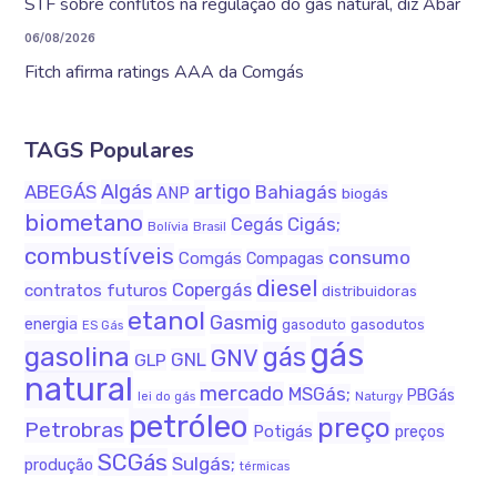
STF sobre conflitos na regulação do gás natural, diz Abar
06/08/2026
Fitch afirma ratings AAA da Comgás
TAGS Populares
Algás
artigo
ABEGÁS
Bahiagás
ANP
biogás
biometano
Cigás;
Cegás
Bolívia
Brasil
combustíveis
consumo
Comgás
Compagas
diesel
Copergás
contratos futuros
distribuidoras
etanol
Gasmig
energia
gasodutos
gasoduto
ES Gás
gás
gasolina
gás
GNV
GNL
GLP
natural
mercado
MSGás;
PBGás
lei do gás
Naturgy
petróleo
preço
Petrobras
Potigás
preços
SCGás
Sulgás;
produção
térmicas