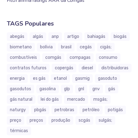
Fitch afirma ratings AAA da Comgás
TAGS Populares
abegás
algás
anp
artigo
bahiagás
biogás
biometano
bolívia
brasil
cegás
cigás;
combustíveis
comgás
compagas
consumo
contratos futuros
copergás
diesel
distribuidoras
energia
es gás
etanol
gasmig
gasoduto
gasodutos
gasolina
glp
gnl
gnv
gás
gás natural
lei do gás
mercado
msgás;
naturgy
pbgás
petrobras
petróleo
potigás
preço
preços
produção
scgás
sulgás;
térmicas