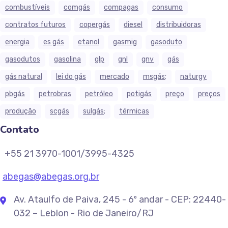
combustíveis
comgás
compagas
consumo
contratos futuros
copergás
diesel
distribuidoras
energia
es gás
etanol
gasmig
gasoduto
gasodutos
gasolina
glp
gnl
gnv
gás
gás natural
lei do gás
mercado
msgás;
naturgy
pbgás
petrobras
petróleo
potigás
preço
preços
produção
scgás
sulgás;
térmicas
Contato
+55 21 3970-1001/3995-4325
abegas@abegas.org.br
Av. Ataulfo de Paiva, 245 - 6º andar - CEP: 22440-
032 – Leblon - Rio de Janeiro/RJ