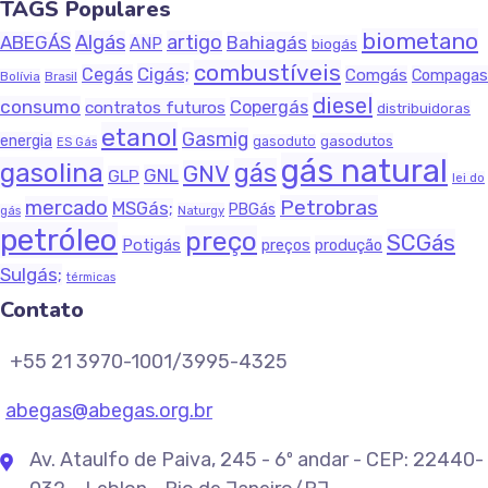
TAGS Populares
biometano
Algás
artigo
ABEGÁS
Bahiagás
ANP
biogás
combustíveis
Cigás;
Cegás
Comgás
Compagas
Bolívia
Brasil
diesel
consumo
Copergás
contratos futuros
distribuidoras
etanol
Gasmig
energia
gasodutos
gasoduto
ES Gás
gás natural
gasolina
gás
GNV
GNL
GLP
lei do
Petrobras
mercado
MSGás;
PBGás
Naturgy
gás
petróleo
preço
SCGás
Potigás
produção
preços
Sulgás;
térmicas
Contato
+55 21 3970-1001/3995-4325
abegas@abegas.org.br
Av. Ataulfo de Paiva, 245 - 6º andar - CEP: 22440-