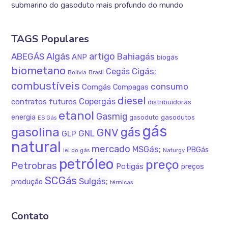
submarino do gasoduto mais profundo do mundo
TAGS Populares
Algás
artigo
ABEGÁS
Bahiagás
ANP
biogás
biometano
Cigás;
Cegás
Bolívia
Brasil
combustíveis
consumo
Comgás
Compagas
diesel
Copergás
contratos futuros
distribuidoras
etanol
Gasmig
energia
gasodutos
gasoduto
ES Gás
gás
gasolina
gás
GNV
GNL
GLP
natural
mercado
MSGás;
PBGás
Naturgy
lei do gás
petróleo
preço
Petrobras
Potigás
preços
SCGás
Sulgás;
produção
térmicas
Contato