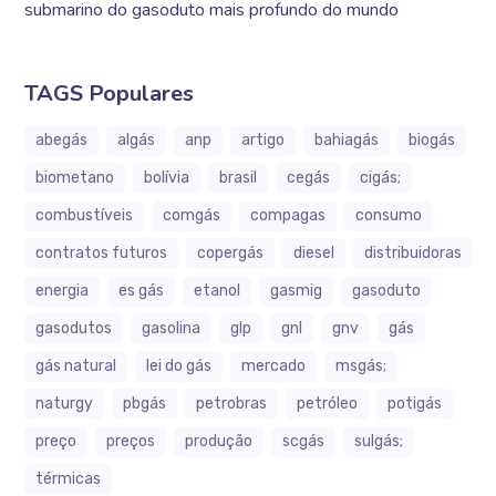
submarino do gasoduto mais profundo do mundo
TAGS Populares
abegás
algás
anp
artigo
bahiagás
biogás
biometano
bolívia
brasil
cegás
cigás;
combustíveis
comgás
compagas
consumo
contratos futuros
copergás
diesel
distribuidoras
energia
es gás
etanol
gasmig
gasoduto
gasodutos
gasolina
glp
gnl
gnv
gás
gás natural
lei do gás
mercado
msgás;
naturgy
pbgás
petrobras
petróleo
potigás
preço
preços
produção
scgás
sulgás;
térmicas