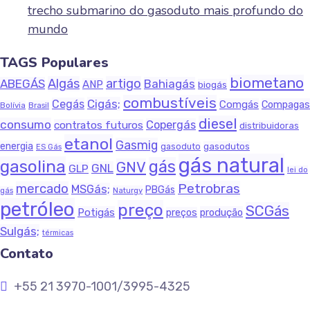
trecho submarino do gasoduto mais profundo do
mundo
TAGS Populares
biometano
Algás
artigo
ABEGÁS
Bahiagás
ANP
biogás
combustíveis
Cigás;
Cegás
Comgás
Compagas
Bolívia
Brasil
diesel
consumo
Copergás
contratos futuros
distribuidoras
etanol
Gasmig
energia
gasodutos
gasoduto
ES Gás
gás natural
gasolina
gás
GNV
GNL
GLP
lei do
Petrobras
mercado
MSGás;
PBGás
Naturgy
gás
petróleo
preço
SCGás
Potigás
produção
preços
Sulgás;
térmicas
Contato
+55 21 3970-1001/3995-4325