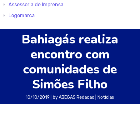
Assessoria de Imprensa
Logomarca
Bahiagás realiza
encontro com
comunidades de
Simões Filho
10/10/2019
by
ABEGAS Redacao
Notícias
As comunidades de Nova Esperança e da Ceasa
(CIA) participaram, no último sábado (5), na
Escola Arx Tourinho (Simões Filho), do encontro