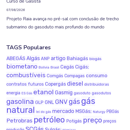
Curso de Gasista
07/08/2026
Projeto Raia avança no pré-sal com conclusão de trecho
submarino do gasoduto mais profundo do mundo
TAGS Populares
Algás
artigo
ABEGÁS
Bahiagás
ANP
biogás
biometano
Cigás;
Cegás
Bolívia
Brasil
combustíveis
consumo
Comgás
Compagas
diesel
Copergás
contratos futuros
distribuidoras
etanol
Gasmig
energia
gasodutos
gasoduto
ES Gás
gás
gasolina
gás
GNV
GNL
GLP
natural
mercado
MSGás;
PBGás
Naturgy
lei do gás
petróleo
preço
Petrobras
Potigás
preços
SCGás
Sulgás;
produção