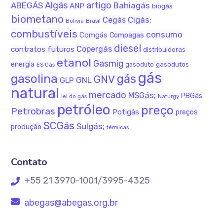
Algás
artigo
ABEGÁS
Bahiagás
ANP
biogás
biometano
Cigás;
Cegás
Bolívia
Brasil
combustíveis
consumo
Comgás
Compagas
diesel
Copergás
contratos futuros
distribuidoras
etanol
Gasmig
energia
gasodutos
gasoduto
ES Gás
gás
gasolina
gás
GNV
GNL
GLP
natural
mercado
MSGás;
PBGás
Naturgy
lei do gás
petróleo
preço
Petrobras
Potigás
preços
SCGás
Sulgás;
produção
térmicas
Contato
+55 21 3970-1001/3995-4325
abegas@abegas.org.br