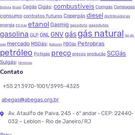
combustíveis
Cigás;
Cegás
Comgás
Compagas
Bolívia
Brasil
diesel
consumo
Copergás
contratos futuros
distribuidoras
etanol
Gasmig
energia
gasodutos
gasoduto
ES Gás
gás natural
gasolina
gás
GNV
GNL
GLP
lei do
Petrobras
mercado
MSGás;
PBGás
Naturgy
gás
petróleo
preço
SCGás
Potigás
produção
preços
Sulgás;
térmicas
Contato
+55 21 3970-1001/3995-4325
abegas@abegas.org.br
Av. Ataulfo de Paiva, 245 - 6º andar - CEP: 22440-
032 – Leblon - Rio de Janeiro/RJ