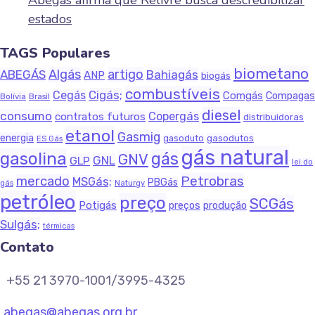
Abegás afirma que Relivre busca descredibilizar
estados
TAGS Populares
biometano
Algás
artigo
ABEGÁS
Bahiagás
ANP
biogás
combustíveis
Cigás;
Cegás
Comgás
Compagas
Bolívia
Brasil
diesel
consumo
Copergás
contratos futuros
distribuidoras
etanol
Gasmig
energia
gasodutos
gasoduto
ES Gás
gás natural
gasolina
gás
GNV
GNL
GLP
lei do
Petrobras
mercado
MSGás;
PBGás
gás
Naturgy
petróleo
preço
SCGás
Potigás
produção
preços
Sulgás;
térmicas
Contato
+55 21 3970-1001/3995-4325
abegas@abegas.org.br