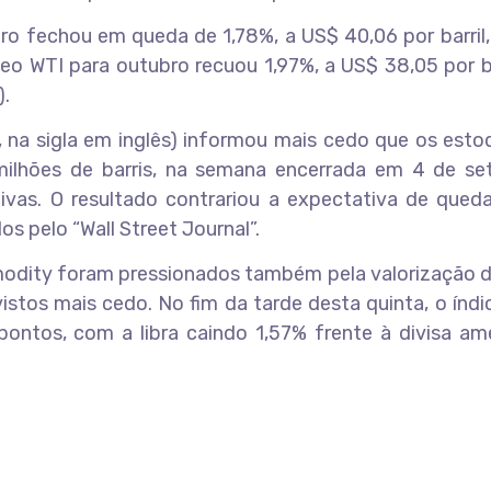
o fechou em queda de 1,78%, a US$ 40,06 por barril,
o WTI para outubro recuou 1,97%, a US$ 38,05 por ba
).
na sigla em inglês) informou mais cedo que os esto
ilhões de barris, na semana encerrada em 4 de se
vas. O resultado contrariou a expectativa de queda
os pelo “Wall Street Journal”.
odity foram pressionados também pela valorização do
stos mais cedo. No fim da tarde desta quinta, o índi
ontos, com a libra caindo 1,57% frente à divisa ame