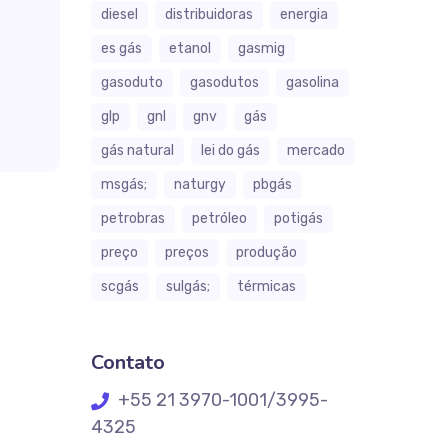
diesel
distribuidoras
energia
es gás
etanol
gasmig
gasoduto
gasodutos
gasolina
glp
gnl
gnv
gás
gás natural
lei do gás
mercado
msgás;
naturgy
pbgás
petrobras
petróleo
potigás
preço
preços
produção
scgás
sulgás;
térmicas
Contato
+55 21 3970-1001/3995-
4325