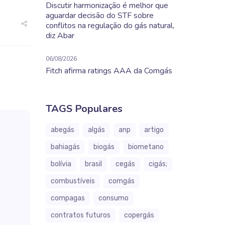
Discutir harmonização é melhor que
aguardar decisão do STF sobre
conflitos na regulação do gás natural,
diz Abar
06/08/2026
Fitch afirma ratings AAA da Comgás
TAGS Populares
abegás
algás
anp
artigo
bahiagás
biogás
biometano
bolívia
brasil
cegás
cigás;
combustíveis
comgás
compagas
consumo
contratos futuros
copergás