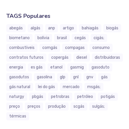
TAGS Populares
abegás
algás
anp
artigo
bahiagás
biogás
biometano
bolívia
brasil
cegás
cigás;
combustíveis
comgás
compagas
consumo
contratos futuros
copergás
diesel
distribuidoras
energia
es gás
etanol
gasmig
gasoduto
gasodutos
gasolina
glp
gnl
gnv
gás
gás natural
lei do gás
mercado
msgás;
naturgy
pbgás
petrobras
petróleo
potigás
preço
preços
produção
scgás
sulgás;
térmicas