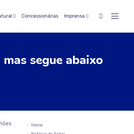
atural
Concessionárias
Imprensa
, mas segue abaixo
lhões
Home