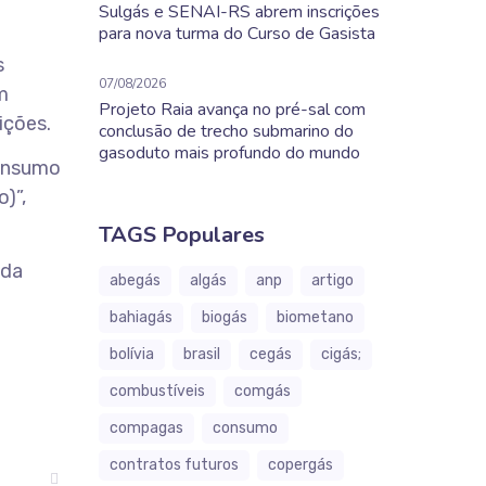
Sulgás e SENAI-RS abrem inscrições
para nova turma do Curso de Gasista
s
07/08/2026
m
Projeto Raia avança no pré-sal com
ições.
conclusão de trecho submarino do
gasoduto mais profundo do mundo
consumo
)”,
TAGS Populares
nda
abegás
algás
anp
artigo
bahiagás
biogás
biometano
bolívia
brasil
cegás
cigás;
combustíveis
comgás
compagas
consumo
contratos futuros
copergás