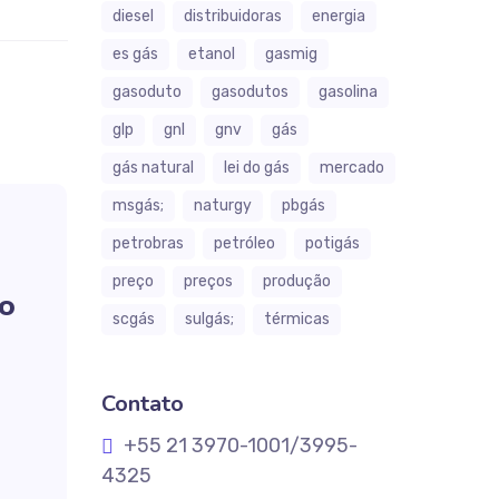
diesel
distribuidoras
energia
es gás
etanol
gasmig
gasoduto
gasodutos
gasolina
glp
gnl
gnv
gás
gás natural
lei do gás
mercado
msgás;
naturgy
pbgás
petrobras
petróleo
potigás
preço
preços
produção
ço
scgás
sulgás;
térmicas
Contato
+55 21 3970-1001/3995-
4325