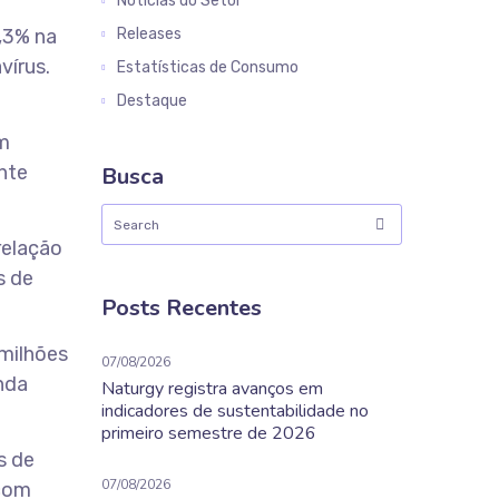
Notícias do Setor
,3% na
Releases
vírus.
Estatísticas de Consumo
Destaque
em
nte
Busca
relação
s de
Posts Recentes
milhões
07/08/2026
inda
Naturgy registra avanços em
indicadores de sustentabilidade no
primeiro semestre de 2026
s de
07/08/2026
 com