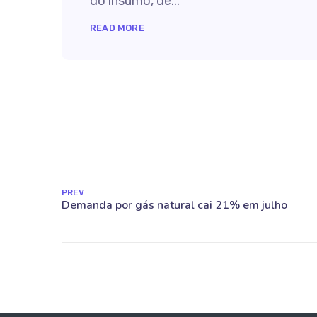
do insumo, de...
READ MORE
PREV