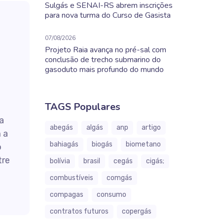
Sulgás e SENAI-RS abrem inscrições
para nova turma do Curso de Gasista
07/08/2026
Projeto Raia avança no pré-sal com
conclusão de trecho submarino do
gasoduto mais profundo do mundo
TAGS Populares
a
abegás
algás
anp
artigo
 a
bahiagás
biogás
biometano
o
tre
bolívia
brasil
cegás
cigás;
combustíveis
comgás
compagas
consumo
contratos futuros
copergás