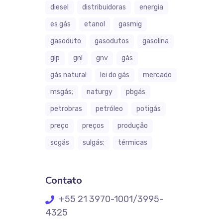
diesel
distribuidoras
energia
es gás
etanol
gasmig
gasoduto
gasodutos
gasolina
glp
gnl
gnv
gás
gás natural
lei do gás
mercado
msgás;
naturgy
pbgás
petrobras
petróleo
potigás
preço
preços
produção
scgás
sulgás;
térmicas
Contato
+55 21 3970-1001/3995-
4325