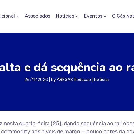
ucional
Associados
Notícias
Eventos
O Gás Nat
alta e dá sequência ao ra
26/11/2020
by
ABEGAS Redacao
Notícias
 nesta quarta-feira (25), dando sequência ao rali ob
 commodity aos níveis de março — pouco antes da co