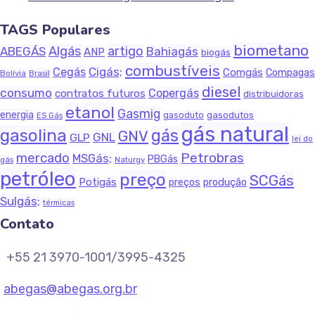
TAGS Populares
biometano
Algás
artigo
ABEGÁS
Bahiagás
ANP
biogás
combustíveis
Cigás;
Cegás
Comgás
Compagas
Bolívia
Brasil
diesel
consumo
Copergás
contratos futuros
distribuidoras
etanol
Gasmig
energia
gasodutos
gasoduto
ES Gás
gás natural
gasolina
gás
GNV
GNL
GLP
lei do
Petrobras
mercado
MSGás;
PBGás
gás
Naturgy
petróleo
preço
SCGás
Potigás
produção
preços
Sulgás;
térmicas
Contato
+55 21 3970-1001/3995-4325
abegas@abegas.org.br