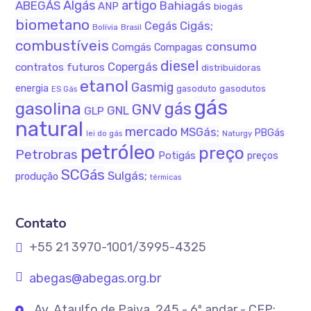
Algás
artigo
ABEGÁS
Bahiagás
ANP
biogás
biometano
Cigás;
Cegás
Bolívia
Brasil
combustíveis
consumo
Comgás
Compagas
diesel
Copergás
contratos futuros
distribuidoras
etanol
Gasmig
energia
gasodutos
gasoduto
ES Gás
gás
gasolina
gás
GNV
GNL
GLP
natural
mercado
MSGás;
PBGás
Naturgy
lei do gás
petróleo
preço
Petrobras
Potigás
preços
SCGás
Sulgás;
produção
térmicas
Contato
+55 21 3970-1001/3995-4325
abegas@abegas.org.br
Av. Ataulfo de Paiva, 245 - 6º andar - CEP: