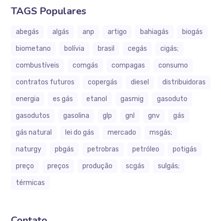
TAGS Populares
abegás
algás
anp
artigo
bahiagás
biogás
biometano
bolívia
brasil
cegás
cigás;
combustíveis
comgás
compagas
consumo
contratos futuros
copergás
diesel
distribuidoras
energia
es gás
etanol
gasmig
gasoduto
gasodutos
gasolina
glp
gnl
gnv
gás
gás natural
lei do gás
mercado
msgás;
naturgy
pbgás
petrobras
petróleo
potigás
preço
preços
produção
scgás
sulgás;
térmicas
Contato