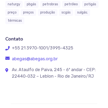
naturgy
pbgás
petrobras
petróleo
potigás
preço
preços
produção
scgás
sulgás;
térmicas
Contato
+55 21 3970-1001/3995-4325
abegas@abegas.org.br
Av. Ataulfo de Paiva, 245 - 6º andar - CEP:
22440-032 – Leblon - Rio de Janeiro/RJ