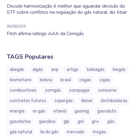
Discutir harmonização é melhor que aguardar decisão do
STF sobre conflitos na regulação do gás natural, diz Abar
06/08/2026
Fitch afirma ratings AAA da Comgás
TAGS Populares
abegás
algás
anp
artigo
bahiagás
biogás
biometano
bolívia
brasil
cegás
cigás;
combustíveis
comgás
compagas
consumo
contratos futuros
copergás
diesel
distribuidoras
energia
es gás
etanol
gasmig
gasoduto
gasodutos
gasolina
glp
gnl
gnv
gás
gás natural
lei do gás
mercado
msgás;