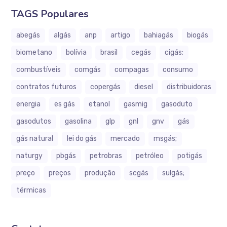
TAGS Populares
abegás
algás
anp
artigo
bahiagás
biogás
biometano
bolívia
brasil
cegás
cigás;
combustíveis
comgás
compagas
consumo
contratos futuros
copergás
diesel
distribuidoras
energia
es gás
etanol
gasmig
gasoduto
gasodutos
gasolina
glp
gnl
gnv
gás
gás natural
lei do gás
mercado
msgás;
naturgy
pbgás
petrobras
petróleo
potigás
preço
preços
produção
scgás
sulgás;
térmicas