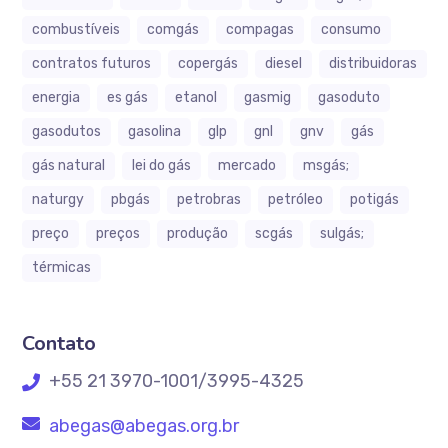
combustíveis
comgás
compagas
consumo
contratos futuros
copergás
diesel
distribuidoras
energia
es gás
etanol
gasmig
gasoduto
gasodutos
gasolina
glp
gnl
gnv
gás
gás natural
lei do gás
mercado
msgás;
naturgy
pbgás
petrobras
petróleo
potigás
preço
preços
produção
scgás
sulgás;
térmicas
Contato
+55 21 3970-1001/3995-4325
abegas@abegas.org.br