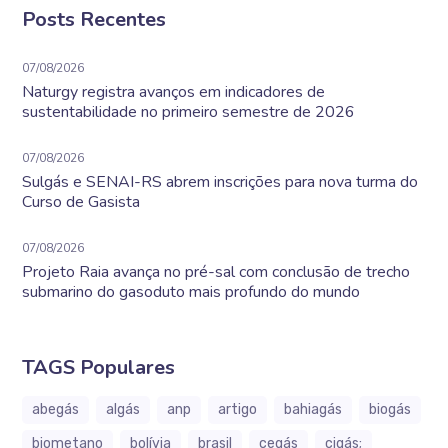
Posts Recentes
07/08/2026
Naturgy registra avanços em indicadores de
sustentabilidade no primeiro semestre de 2026
07/08/2026
Sulgás e SENAI-RS abrem inscrições para nova turma do
Curso de Gasista
07/08/2026
Projeto Raia avança no pré-sal com conclusão de trecho
submarino do gasoduto mais profundo do mundo
TAGS Populares
abegás
algás
anp
artigo
bahiagás
biogás
biometano
bolívia
brasil
cegás
cigás;