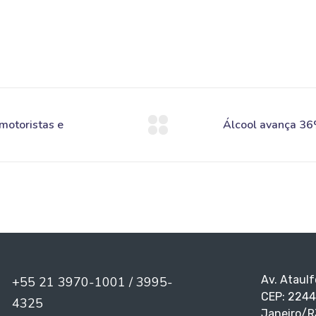
Av. Ataulf
+55 21 3970-1001 / 3995-
CEP: 2244
4325
Janeiro/R