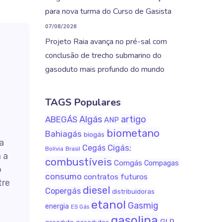
para nova turma do Curso de Gasista
07/08/2026
Projeto Raia avança no pré-sal com
conclusão de trecho submarino do
gasoduto mais profundo do mundo
TAGS Populares
Algás
artigo
ABEGÁS
ANP
biometano
Bahiagás
biogás
a
Cigás;
Cegás
Bolívia
Brasil
 a
combustíveis
Comgás
Compagas
o
consumo
contratos futuros
tre
diesel
Copergás
distribuidoras
etanol
Gasmig
energia
ES Gás
gasolina
GLP