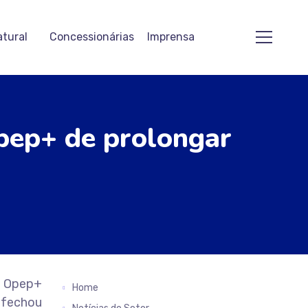
atural
Concessionárias
Imprensa
Opep+ de prolongar
a Opep+
Home
o fechou