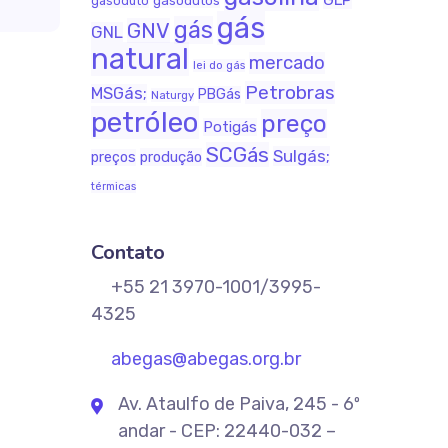
gasodutos
gasoduto
gás
gás
GNV
GNL
natural
mercado
lei do gás
Petrobras
MSGás;
PBGás
Naturgy
petróleo
preço
Potigás
SCGás
Sulgás;
produção
preços
térmicas
Contato
+55 21 3970-1001/3995-
4325
abegas@abegas.org.br
Av. Ataulfo de Paiva, 245 - 6º
andar - CEP: 22440-032 –