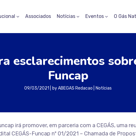
ucional
Associados
Notícias
Eventos
O Gás Nat
ara esclarecimentos sobr
Funcap
09/03/2021
by
ABEGAS Redacao
Notícias
 Funcap irá promover, em parceria com a CEGÁS, uma re
o edital CEGÁS-Funcap nº 01/2021 – Chamada de Propos