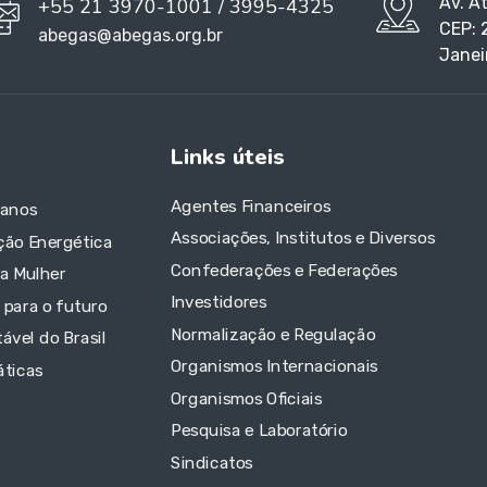
Av. A
+55 21 3970-1001 / 3995-4325
CEP: 
abegas@abegas.org.br
Janei
Links úteis
Agentes Financeiros
 anos
Associações, Institutos e Diversos
ção Energética
Confederações e Federações
da Mulher
Investidores
 para o futuro
Normalização e Regulação
ável do Brasil
Organismos Internacionais
áticas
Organismos Oficiais
Pesquisa e Laboratório
Sindicatos