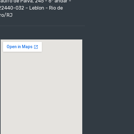
taulfo de Paiva, 245 - 6º andar -
22440-032 – Leblon - Rio de
ro/RJ