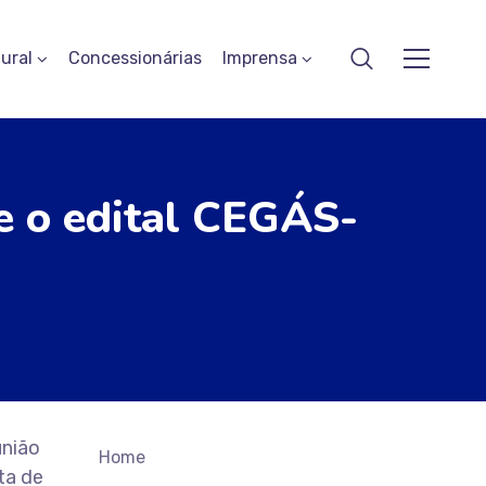
ural
Concessionárias
Imprensa
e o edital CEGÁS-
união
Home
ta de