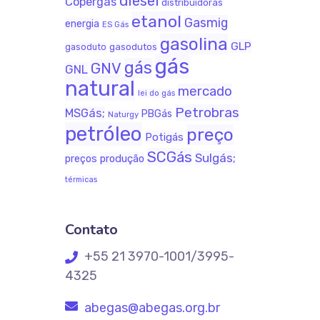
diesel
Copergás
distribuidoras
etanol
Gasmig
energia
ES Gás
gasolina
GLP
gasodutos
gasoduto
gás
gás
GNV
GNL
natural
mercado
lei do gás
Petrobras
MSGás;
PBGás
Naturgy
petróleo
preço
Potigás
SCGás
Sulgás;
produção
preços
térmicas
Contato
+55 21 3970-1001/3995-
4325
abegas@abegas.org.br