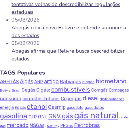
tentativas velhas de descredibilizar regulações
estaduais
05/08/2026
Abegás critica novo Relivre e defende autonomia
dos estados
05/08/2026
Abegás afirma que Relivre busca descredibilizar
estados
TAGS Populares
biometano
Algás
artigo
ABEGÁS
Bahiagás
ANP
biogás
combustíveis
Cigás;
Cegás
Comgás
Compagas
Bolívia
Brasil
diesel
consumo
Copergás
contratos futuros
distribuidoras
etanol
Gasmig
energia
gasodutos
gasoduto
ES Gás
gás natural
gasolina
gás
GNV
GNL
GLP
lei do
Petrobras
mercado
MSGás;
PBGás
gás
Naturgy