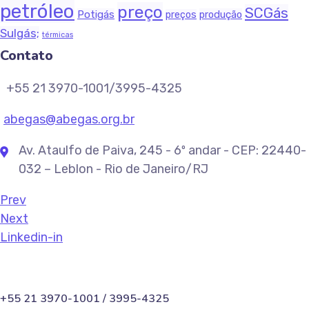
petróleo
preço
SCGás
Potigás
produção
preços
Sulgás;
térmicas
Contato
+55 21 3970-1001/3995-4325
abegas@abegas.org.br
Av. Ataulfo de Paiva, 245 - 6º andar - CEP: 22440-
032 – Leblon - Rio de Janeiro/RJ
Prev
Next
Linkedin-in
+55 21 3970-1001 / 3995-4325