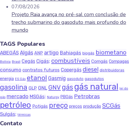
07/08/2026
Projeto Raia avança no pré-sal com conclusão de
trecho submarino do gasoduto mais profundo do
mundo
TAGS Populares
biometano
Algás
artigo
ABEGÁS
Bahiagás
ANP
biogás
combustíveis
Cigás;
Cegás
Comgás
Compagas
Bolívia
Brasil
diesel
consumo
Copergás
contratos futuros
distribuidoras
etanol
Gasmig
energia
gasodutos
gasoduto
ES Gás
gás natural
gasolina
gás
GNV
GNL
GLP
lei do
Petrobras
mercado
MSGás;
PBGás
Naturgy
gás
petróleo
preço
SCGás
Potigás
produção
preços
Sulgás;
térmicas
Contato