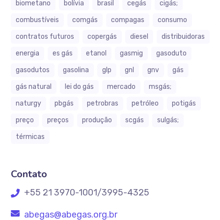
biometano
bolívia
brasil
cegás
cigás;
combustíveis
comgás
compagas
consumo
contratos futuros
copergás
diesel
distribuidoras
energia
es gás
etanol
gasmig
gasoduto
gasodutos
gasolina
glp
gnl
gnv
gás
gás natural
lei do gás
mercado
msgás;
naturgy
pbgás
petrobras
petróleo
potigás
preço
preços
produção
scgás
sulgás;
térmicas
Contato
+55 21 3970-1001/3995-4325
abegas@abegas.org.br